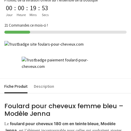
Profitez de la livraison offerte sur l'ensemble de la boutique
00
:
00
:
19
:
53
Jour
Heure
Mins
Secs
21 Commandes ce mois-ci !
Fiche Produit
Description
Foulard pour cheveux femme bleu –
Modèle Jenna
foulard pour cheveux 180 cm en teinte bleue, Modèle
Le
Jenna
, est l’élément incontournable pour celles qui souhaitent ajouter