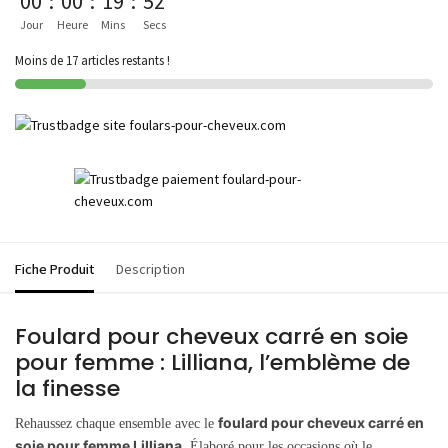
00
:
00
:
19
:
52
Jour
Heure
Mins
Secs
Moins de 17 articles restants !
Fiche Produit
Description
Foulard pour cheveux carré en soie
pour femme : Lilliana, l’emblème de
la finesse
foulard pour cheveux carré en
Rehaussez chaque ensemble avec le
soie pour femme Lilliana
. Élaboré pour les occasions où le