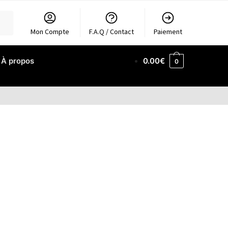
Mon Compte
F.A.Q / Contact
Paiement
À propos
0.00
€
0