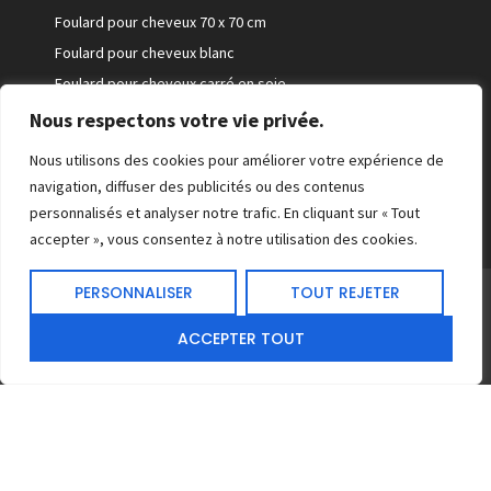
Foulard pour cheveux 70 x 70 cm
Foulard pour cheveux blanc
Foulard pour cheveux carré en soie
Foulard pour cheveux femme
Nous respectons votre vie privée.
Foulards pour cheveux 180 x 90 cm
Nous utilisons des cookies pour améliorer votre expérience de
Foulards pour cheveux léopard
navigation, diffuser des publicités ou des contenus
personnalisés et analyser notre trafic. En cliquant sur « Tout
accepter », vous consentez à notre utilisation des cookies.
PERSONNALISER
TOUT REJETER
©Foulard pour cheveux
ACCEPTER TOUT
2026. Tout droit réservés.