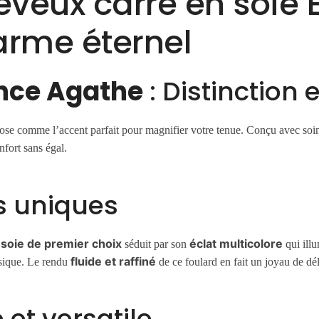
eveux carré en soie
arme éternel
nce Agathe
: Distinction 
se comme l’accent parfait pour magnifier votre tenue. Conçu avec so
nfort sans égal.
s uniques
 soie de premier choix
éclat multicolore
séduit par son
qui ill
fluide et raffiné
ssique. Le rendu
de ce foulard en fait un joyau de dél
 et versatile