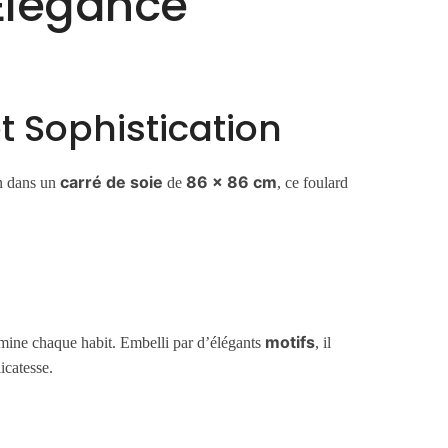
 Élégance
et Sophistication
carré de soie
86 x 86 cm
in dans un
de
, ce foulard
motifs
umine chaque habit. Embelli par d’élégants
, il
icatesse.