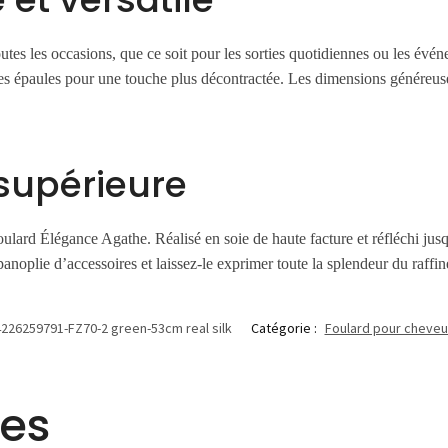
outes les occasions, que ce soit pour les sorties quotidiennes ou les évé
des épaules pour une touche plus décontractée. Les dimensions généreu
supérieure
ulard Élégance Agathe. Réalisé en soie de haute facture et réfléchi jusq
panoplie d’accessoires et laissez-le exprimer toute la splendeur du raffi
226259791-FZ70-2 green-53cm real silk
Catégorie :
Foulard pour cheveu
res