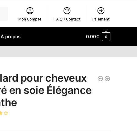
Mon Compte
F.A.Q / Contact
Paiement
À propos
0.00
€
0
lard pour cheveux
ré en soie Élégance
the