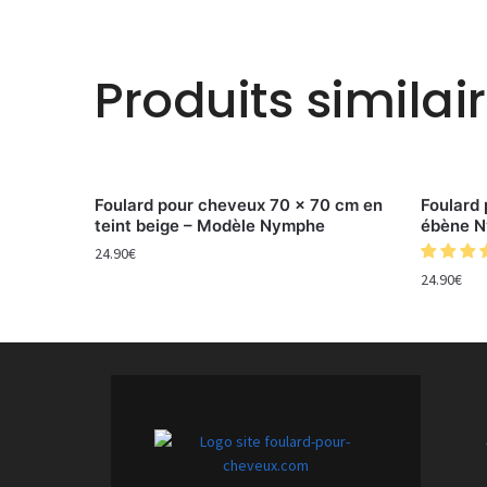
Produits similai
Foulard pour cheveux 70 x 70 cm en
Foulard
teint beige – Modèle Nymphe
ébène 
24.90
€
24.90
€