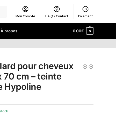
Mon Compte
F.A.Q / Contact
Paiement
À propos
0.00
€
0
lard pour cheveux
x 70 cm – teinte
e Hypoline
stock