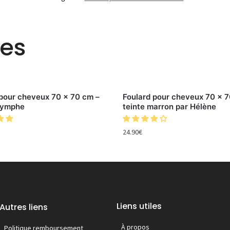
res
 pour cheveux 70 x 70 cm –
Foulard pour cheveux 70 x 7
Nymphe
teinte marron par Hélène
24.90
€
Liens utiles
Autres liens
À propos
Politique remboursement