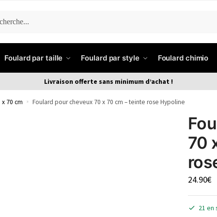
ERCHE
Foulard par taille
Foulard par style
Foulard chimio
Livraison offerte sans minimum d’achat !
 x 70 cm
»
Foulard pour cheveux 70 x 70 cm – teinte rose Hypoline
Fou
70 
ros
24.90
€
21 en 