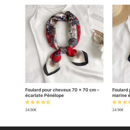
Foulard pour cheveux 70 x 70 cm –
Foulard
écarlate Pénélope
marine é
24.90
€
24.90
€