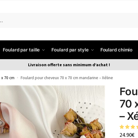
Foulard par taille
Foulard par style
Foulard chimio
Livraison offerte sans minimum d’achat !
 x 70 cm
»
Foulard pour cheveux 70 x 70 cm mandarine – Xéline
Fou
70 
– X
24.90
€