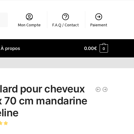
Mon Compte
F.A.Q / Contact
Paiement
À propos
0.00
€
0
lard pour cheveux
x 70 cm mandarine
éline