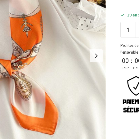
19 en 
Profitez de 
l'ensemble
00
:
0
Jour
Heu