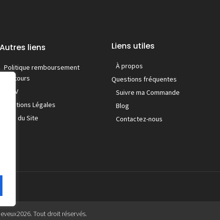
Liens utiles
Autres liens
À propos
Politique remboursement
/ retours
Questions fréquentes
C.G.V
Suivre ma Commande
Mentions Légales
Blog
Plan du Site
Contactez-nous
heveux
2026. Tout droit réservés.