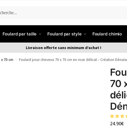
ERCHE
Foulard par taille
Foulard par style
Foulard chimio
Livraison offerte sans minimum d’achat !
 x 70 cm
»
Foulard pour cheveux 70 x 70 cm en rose délicat – Création Dénaïs
Fou
70 
dél
Dén
24.90
€