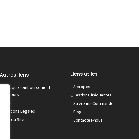
Liens utiles
Autres liens
À propos
Politique remboursement
/ retours
Questions fréquentes
C.G.V
Suivre ma Commande
Mentions Légales
Blog
Plan du Site
Contactez-nous