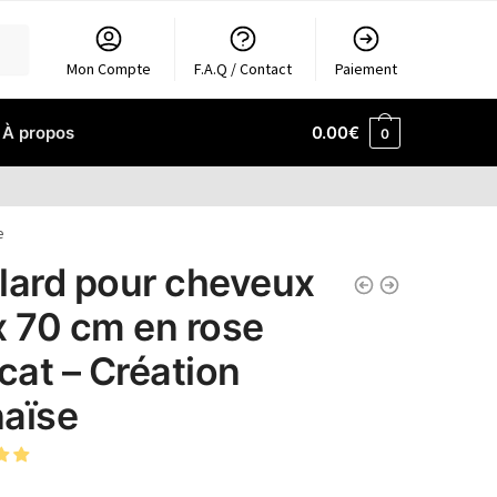
Mon Compte
F.A.Q / Contact
Paiement
À propos
0.00
€
0
e
lard pour cheveux
x 70 cm en rose
icat – Création
aïse