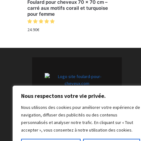
Foulard pour cheveux 70 x 70 cm –
carré aux motifs corail et turquoise
pour femme
24.90
€
Nous respectons votre vie privée.
Foulards pour cheveux tendance :
l'accessoire indispensable pour
Nous utilisons des cookies pour améliorer votre expérience de
une touche unique et chic.
navigation, diffuser des publicités ou des contenus
personnalisés et analyser notre trafic. En cliquant sur « Tout
accepter », vous consentez à notre utilisation des cookies.