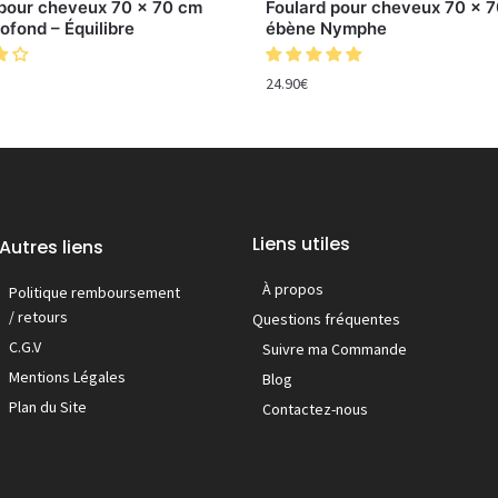
 pour cheveux 70 x 70 cm
Foulard pour cheveux 70 x 7
ofond – Équilibre
ébène Nymphe
24.90
€
Liens utiles
Autres liens
À propos
Politique remboursement
/ retours
Questions fréquentes
C.G.V
Suivre ma Commande
Mentions Légales
Blog
Plan du Site
Contactez-nous