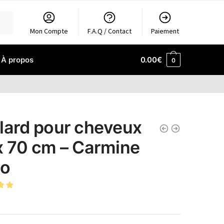
Mon Compte
F.A.Q / Contact
Paiement
À propos
0.00
€
0
lard pour cheveux
x 70 cm – Carmine
ho