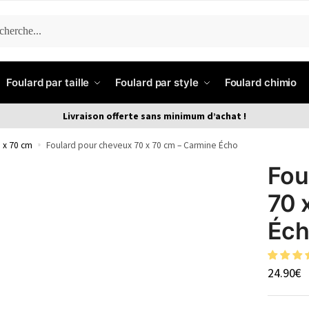
ERCHE
Foulard par taille
Foulard par style
Foulard chimio
Livraison offerte sans minimum d’achat !
 x 70 cm
»
Foulard pour cheveux 70 x 70 cm – Carmine Écho
Fou
70 
Éc
24.90
€