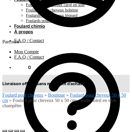
Foulard pour cheveux carré en soie
Foulards pour cheveux bohème
Foulards pour cheveux léopard
Foulards pour cheveux plissés
Foulard chimio
À propos
F.A.Q / Contact
Parcourir
Mon Compte
F.A.Q / Contact
0.00
€
0
Livraison offerte sans minimum d’achat !
Foulard pour cheveux
»
Boutique
»
Foulard pour cheveux 50 x 50
cm
»
Foulard pour cheveux 50 x 50 cm – teinte soleil en style
champêtre