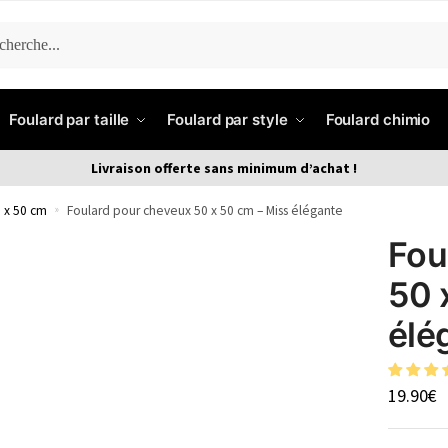
ERCHE
Foulard par taille
Foulard par style
Foulard chimio
Livraison offerte sans minimum d’achat !
 x 50 cm
»
Foulard pour cheveux 50 x 50 cm – Miss élégante
Fou
50 
élé
19.90
€