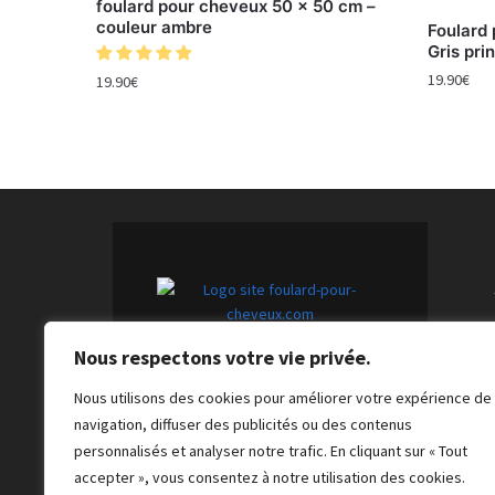
foulard pour cheveux 50 x 50 cm –
couleur ambre
Foulard
Gris pri
19.90
€
19.90
€
Nous respectons votre vie privée.
Foulards pour cheveux tendance :
l'accessoire indispensable pour
Nous utilisons des cookies pour améliorer votre expérience de
une touche unique et chic.
navigation, diffuser des publicités ou des contenus
personnalisés et analyser notre trafic. En cliquant sur « Tout
accepter », vous consentez à notre utilisation des cookies.