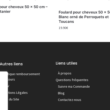
 pour cheveux 50 x 50 cm –
ntanier
Foulard pour cheveux 50 x 5
Blanc orné de Perroquets et
Toucans
19.90
€
Liens utiles
Autres liens
À propos
Politique remboursement
/ retours
Questions fréquentes
C.G.V
Suivre ma Commande
Mentions Légales
Blog
Plan du Site
Contactez-nous