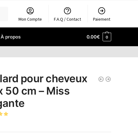
Mon Compte
F.A.Q / Contact
Paiement
À propos
0.00
€
0
lard pour cheveux
x 50 cm – Miss
gante