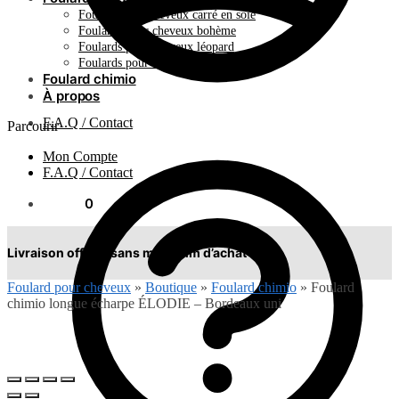
Foulard pour cheveux carré en soie
Foulards pour cheveux bohème
Foulards pour cheveux léopard
Foulards pour cheveux plissés
Foulard chimio
À propos
F.A.Q / Contact
Parcourir
Mon Compte
F.A.Q / Contact
0.00
€
0
Livraison offerte sans minimum d’achat !
Foulard pour cheveux
»
Boutique
»
Foulard chimio
»
Foulard
chimio longue écharpe ÉLODIE – Bordeaux uni