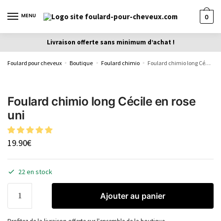
MENU
0
Livraison offerte sans minimum d’achat !
Foulard pour cheveux
Boutique
Foulard chimio
Foulard chimio long Cécile en rose uni
»
»
»
Foulard chimio long Cécile en rose
uni
19.90
€
22 en stock
Ajouter au panier