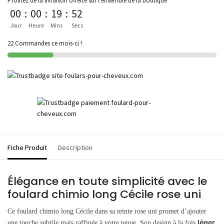
Profitez de la livraison offerte sur l'ensemble de la boutique
00
:
00
:
19
:
52
Jour
Heure
Mins
Secs
22 Commandes ce mois-ci !
Fiche Produit
Description
Élégance en toute simplicité avec le
foulard chimio long Cécile rose uni
Ce foulard chimio long Cécile dans sa teinte rose uni promet d’ajouter
léger
une touche subtile mais raffinée à votre tenue. Son design à la fois