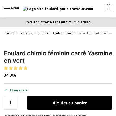
MENU
0
Livraison offerte sans minimum d’achat !
Foulard pour cheveux
Boutique
Foulard chimio
Foulard chimio féminin carré Yasmine en vert
»
»
»
Foulard chimio féminin carré Yasmine
en vert
34.90
€
13 en stock
Ajouter au panier