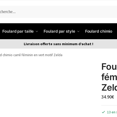
ERCHE
Foulard par taille
Foulard par style
Foulard chimio
Livraison offerte sans minimum d’achat !
d chimio carré féminin en vert motif Zelda
Fou
fém
Zel
34.90
€
13 en 