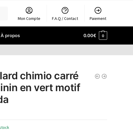
Mon Compte
F.A.Q / Contact
Paiement
À propos
0.00
€
0
lard chimio carré
inin en vert motif
da
stock