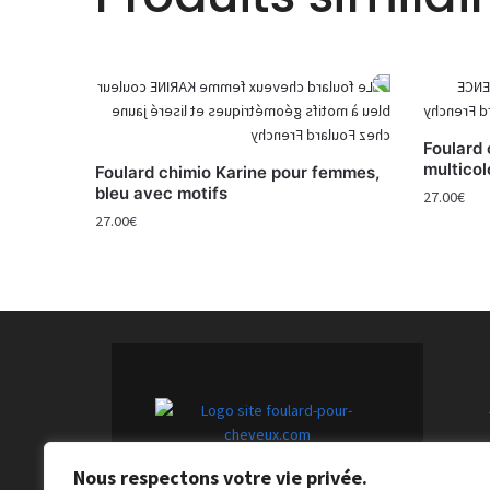
Foulard
multicol
Foulard chimio Karine pour femmes,
bleu avec motifs
27.00
€
27.00
€
Nous respectons votre vie privée.
Foulards pour cheveux tendance :