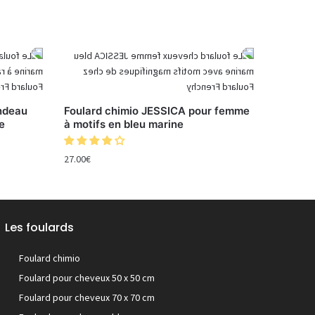
ndeau
Foulard chimio JESSICA pour femme
e
à motifs en bleu marine
27.00
€
Les foulards
Foulard chimio
Foulard pour cheveux 50 x 50 cm
Foulard pour cheveux 70 x 70 cm