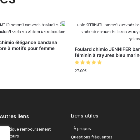
 chimio élégance bandana
ore à motifs pour femme
Foulard chimio JENNIFER ba
féminin à rayures bleu marin
27.00
€
Liens utiles
Autres liens
À propos
Politique remboursement
/ retours
Questions fréquentes