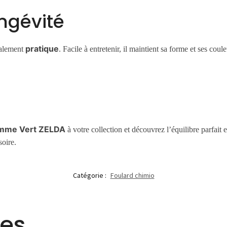
ongévité
pratique
alement
. Facile à entretenir, il maintient sa forme et ses cou
emme Vert ZELDA
à votre collection et découvrez l’équilibre parfait 
soire.
Catégorie :
Foulard chimio
res