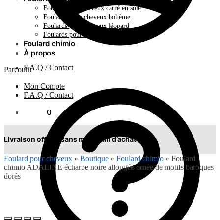
Foulard pour cheveux carré en soie
Foulards pour cheveux bohème
Foulards pour cheveux léopard
Foulards pour cheveux plissés
Foulard chimio
À propos
F.A.Q / Contact
Parcourir
Mon Compte
F.A.Q / Contact
0.00
€
0
Livraison offerte sans minimum d’achat !
Foulard pour cheveux
»
Boutique
»
Foulard chimio
»
Foulard
chimio ADALINE écharpe noire allongée ornée de motifs baroques
dorés