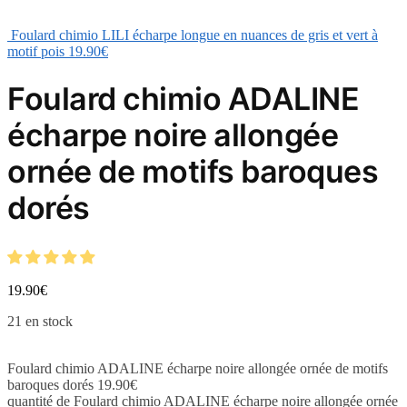
Foulard chimio LILI écharpe longue en nuances de gris et vert à
motif pois
19.90
€
Foulard chimio ADALINE
écharpe noire allongée
ornée de motifs baroques
dorés
19.90
€
21 en stock
Foulard chimio ADALINE écharpe noire allongée ornée de motifs
baroques dorés
19.90
€
quantité de Foulard chimio ADALINE écharpe noire allongée ornée