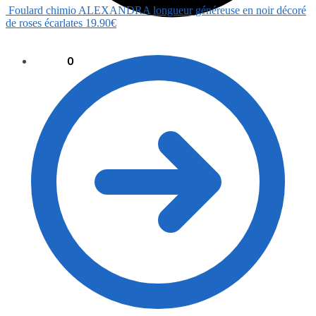
Foulard chimio ALEXANDRA longueur généreuse en noir décoré
de roses écarlates
19.90
€
0.00
€
0